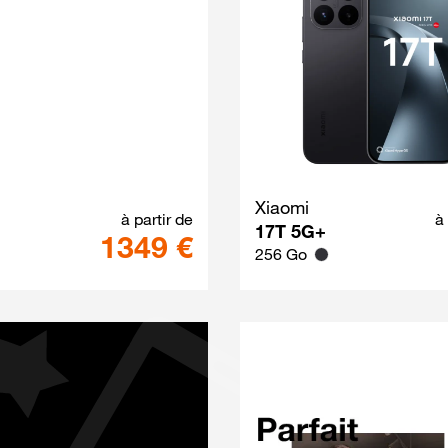
Galaxy Z Fold8 Ultra Techno Violet
Xiaomi
à partir de
à
17T 5G+
1349 €
256 Go