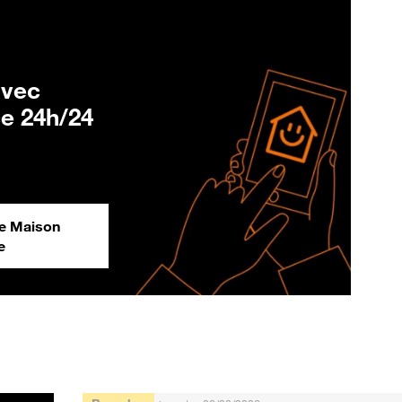
avec
ce 24h/24
ge Maison
e