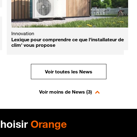
Mes données
Innovation
Sciences
Fin du service "Bloctel" : l'astuce gratuite pour
Lexique pour comprendre ce que l'installateur de
Éclipse totale et Perséides : l'incroyable
continuer à bloquer le démarchage téléphonique
clim' vous propose
spectacle céleste de ce mois d'aout
Voir toutes les News
Voir moins de News (3)
hoisir
Orange