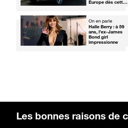
Europe dès cette
au 1er aout
"après" complexe
année ?
Médias
On en parle
Médias
Le tournage de
Halle Berry : à 59
Léa Salamé et
Camping Paradis
ans, l'ex-James
Raphaël
au Maroc vire au
Bond girl
Glucksmann,
défi...
impressionne
victimes d'une
vidéo truquée ?
Les bonnes raisons de c