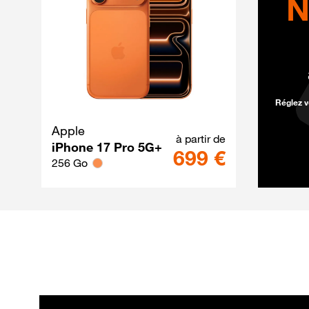
N
Réglez v
Apple
iPhone 17 Pro 5
à partir de
iPhone 17 Pro 5G+
699 €
256 Go
Les offres internet
Les forfaits mobile