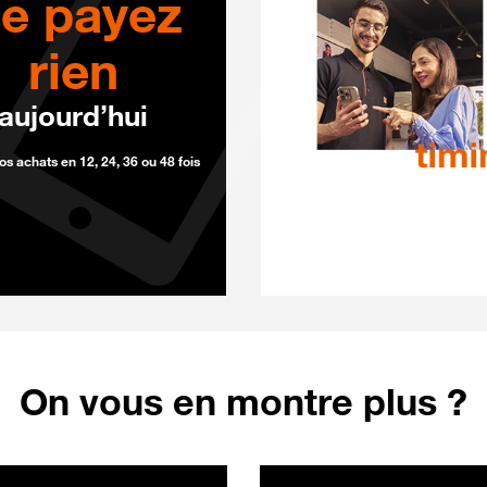
e payez
rien
aujourd’hui
os achats en 12, 24, 36 ou 48 fois
G+ Orange cosmique 256Go au prix de 699 €
On vous en montre plus ?