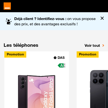
Accueil du site Orange
×
Déjà client ? Identifiez-vous :
on vous propose
des prix, et des avantages exclusifs !
Les téléphones
Voir tout
Promotion
Promotion
DAS