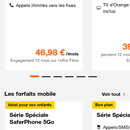
TV d'Orange 
Appels illimités vers les fixes
inclus
3
Série spéciale 120Go 5G + S
46,98
€
/mois
pendant 12 moi
Engagement 12 mois sur l'offre Fibre
E
Les forfaits mobile
Voir tout
Idéal pour vos enfants
Bon plan
Série Spéciale
Série Spéci
SaferPhone 5Go
Appels/SMS/