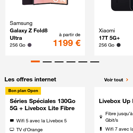
Samsung
Galaxy Z Fold8 Ultra Techno
Galaxy Z Fold8
Xiaomi
à partir de
Ultra
17T 5G+
1199 €
256 Go
256 Go
Les offres internet
Voir tout
Bon plan Open
Séries Spéciales 130Go
Livebox Up 
5G + Livebox Lite Fibre
Fibre jusqu’
Gbit/s
Wifi 5 avec la Livebox 5
Wifi 7 avec l
TV d'Orange