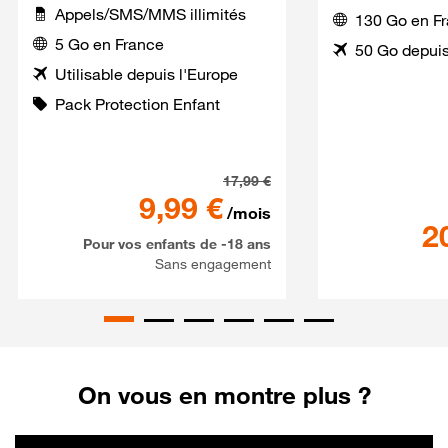
Appels/SMS/MMS illimités
130 Go en F
5 Go en France
50 Go depuis
Utilisable depuis l'Europe
Pack Protection Enfant
Série Spéciale SaferPhone 
17,99
€
9,99
€
/mois
2
Pour vos enfants de -18 ans
Sans engagement
On vous en montre plus ?