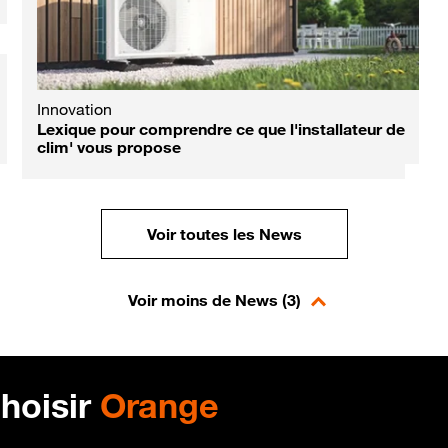
Mes données
Innovation
Sciences
Fin du service "Bloctel" : l'astuce gratuite pour
Lexique pour comprendre ce que l'installateur de
Éclipse totale et Perséides : l'incroyable
continuer à bloquer le démarchage téléphonique
clim' vous propose
spectacle céleste de ce mois d'aout
Voir toutes les News
Voir moins de News (3)
hoisir
Orange