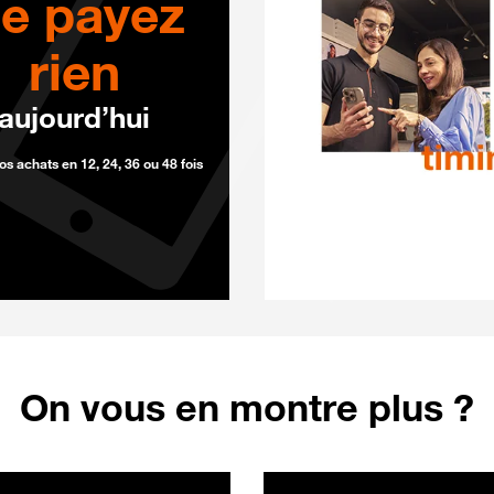
e payez
rien
aujourd’hui
os achats en 12, 24, 36 ou 48 fois
G+ Orange cosmique 256Go au prix de 699 €
On vous en montre plus ?