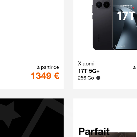
Galaxy Z Fold8 Ultra Techno Violet
Xiaomi
à partir de
à
17T 5G+
1349 €
256 Go