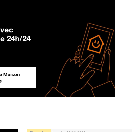
avec
ce 24h/24
ge Maison
e