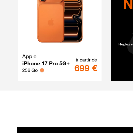
N
Réglez v
Apple
iPhone 17 Pro 5
à partir de
iPhone 17 Pro 5G+
699 €
256 Go
Les offres internet
Les forfaits mobile