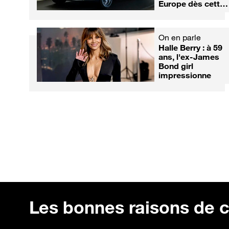
Europe dès cette
au 1er aout
"après" complexe
année ?
Médias
On en parle
Médias
Le tournage de
Halle Berry : à 59
Léa Salamé et
Camping Paradis
ans, l'ex-James
Raphaël
au Maroc vire au
Bond girl
Glucksmann,
défi...
impressionne
victimes d'une
vidéo truquée ?
Les bonnes raisons de c