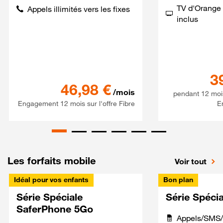
TV d'Orange 
Appels illimités vers les fixes
inclus
3
Série spéciale 120Go 5G + S
46,98
€
/mois
pendant 12 moi
Engagement 12 mois sur l'offre Fibre
E
Les forfaits mobile
Voir tout
Idéal pour vos enfants
Bon plan
Série Spéciale
Série Spéci
SaferPhone 5Go
Appels/SMS/