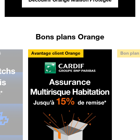
Bons plans Orange
Avantage client Orange
Bon plan
6