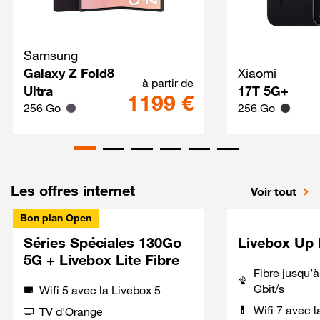
Samsung
Galaxy Z Fold8 Ultra Techno
Galaxy Z Fold8
Xiaomi
à partir de
Ultra
17T 5G+
1199 €
256 Go
256 Go
Les offres internet
Voir tout
Bon plan Open
Séries Spéciales 130Go
Livebox Up 
5G + Livebox Lite Fibre
Fibre jusqu’
Gbit/s
Wifi 5 avec la Livebox 5
Wifi 7 avec l
TV d'Orange