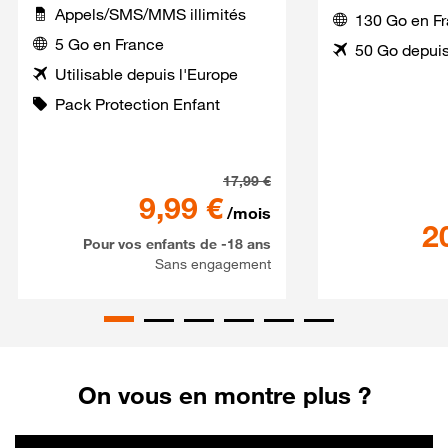
Appels/SMS/MMS illimités
130 Go en F
5 Go en France
50 Go depuis
Utilisable depuis l'Europe
Pack Protection Enfant
Série Spéciale SaferPhone 
17,99
€
9,99
€
/mois
2
Pour vos enfants de -18 ans
Sans engagement
On vous en montre plus ?