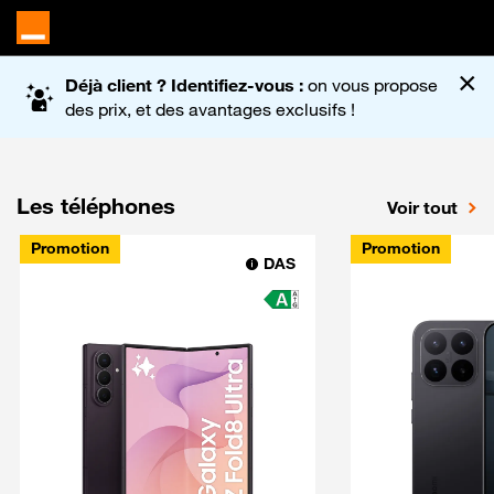
Accueil du site Orange
×
Déjà client ? Identifiez-vous :
on vous propose
des prix, et des avantages exclusifs !
Les téléphones
Voir tout
Promotion
Promotion
DAS