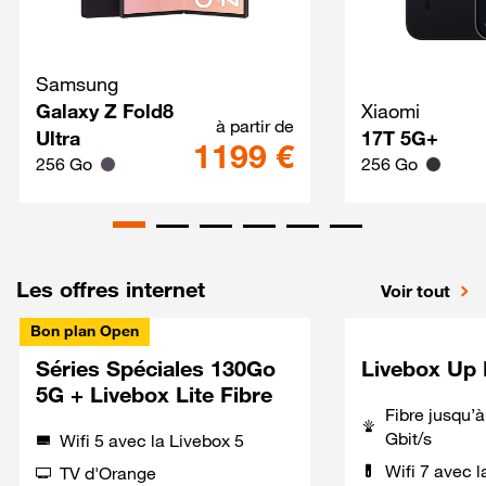
Samsung
Galaxy Z Fold8 Ultra Techno
Galaxy Z Fold8
Xiaomi
à partir de
Ultra
17T 5G+
1199 €
256 Go
256 Go
Les offres internet
Voir tout
Bon plan Open
Séries Spéciales 130Go
Livebox Up 
5G + Livebox Lite Fibre
Fibre jusqu’
Gbit/s
Wifi 5 avec la Livebox 5
Wifi 7 avec l
TV d'Orange