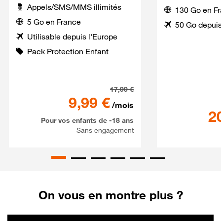
Appels/SMS/MMS illimités
130 Go en F
5 Go en France
50 Go depuis
Utilisable depuis l'Europe
Pack Protection Enfant
Série Spéciale SaferPhone 
17,99
€
9,99
€
/mois
2
Pour vos enfants de -18 ans
Sans engagement
On vous en montre plus ?