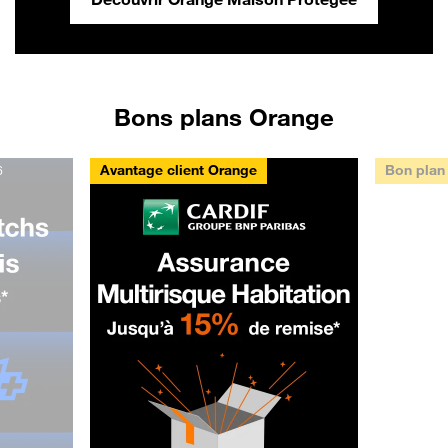
Bons plans Orange
Avantage client Orange
Bon plan
6