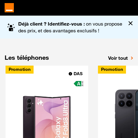
Accueil du site Orange
×
Déjà client ? Identifiez-vous :
on vous propose
des prix, et des avantages exclusifs !
Les téléphones
Voir tout
Promotion
Promotion
DAS