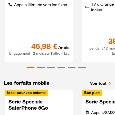
TV d'Orange 
Appels illimités vers les fixes
inclus
3
Série spéciale 120Go 5G + S
46,98
€
/mois
pendant 12 moi
Engagement 12 mois sur l'offre Fibre
E
Les forfaits mobile
Voir tout
Idéal pour vos enfants
Bon plan
Série Spéciale
Série Spéci
SaferPhone 5Go
Appels/SMS/