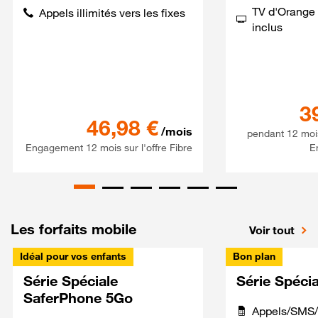
TV d'Orange 
Appels illimités vers les fixes
inclus
3
Série spéciale 120Go 5G + S
46,98
€
/mois
pendant 12 moi
Engagement 12 mois sur l'offre Fibre
E
Les forfaits mobile
Voir tout
Idéal pour vos enfants
Bon plan
Série Spéciale
Série Spéci
SaferPhone 5Go
Appels/SMS/