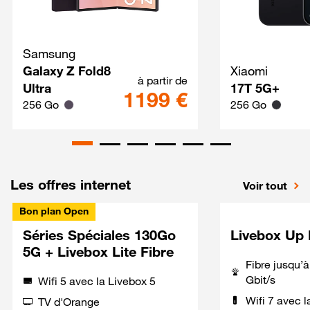
Samsung
Galaxy Z Fold8 Ultra Techno
Galaxy Z Fold8
Xiaomi
à partir de
Ultra
17T 5G+
1199 €
256 Go
256 Go
Les offres internet
Voir tout
Bon plan Open
Séries Spéciales 130Go
Livebox Up 
5G + Livebox Lite Fibre
Fibre jusqu’
Gbit/s
Wifi 5 avec la Livebox 5
Wifi 7 avec l
TV d'Orange