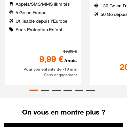
Appels/SMS/MMS illimités
130 Go en F
5 Go en France
50 Go depuis
Utilisable depuis l'Europe
Pack Protection Enfant
Série Spéciale SaferPhone 
17,99
€
9,99
€
/mois
2
Pour vos enfants de -18 ans
Sans engagement
On vous en montre plus ?