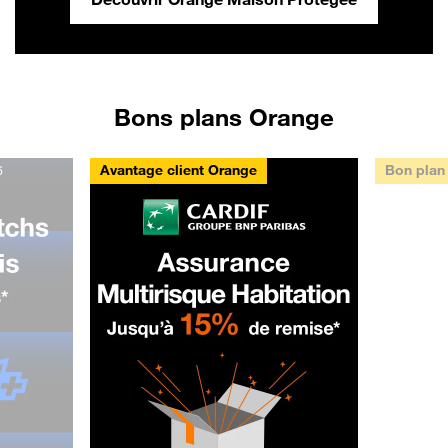
Bons plans Orange
Avantage client Orange
Bon plan
6