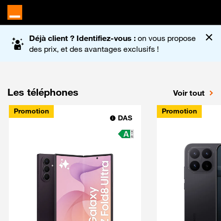
Accueil du site Orange
×
Déjà client ? Identifiez-vous :
on vous propose
des prix, et des avantages exclusifs !
Les téléphones
Voir tout
Promotion
Promotion
DAS