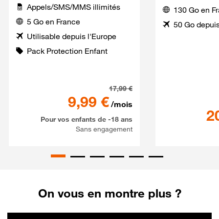
Appels/SMS/MMS illimités
130 Go en F
5 Go en France
50 Go depuis
Utilisable depuis l'Europe
Pack Protection Enfant
Série Spéciale SaferPhone 
17,99
€
9,99
€
/mois
2
Pour vos enfants de -18 ans
Sans engagement
On vous en montre plus ?