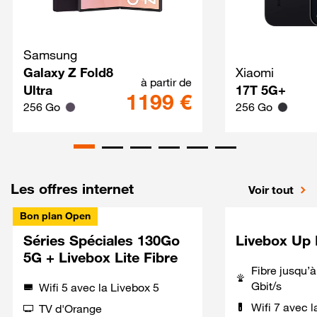
Samsung
Galaxy Z Fold8 Ultra Techno
Galaxy Z Fold8
Xiaomi
à partir de
Ultra
17T 5G+
1199 €
256 Go
256 Go
Les offres internet
Voir tout
Bon plan Open
Séries Spéciales 130Go
Livebox Up 
5G + Livebox Lite Fibre
Fibre jusqu’
Gbit/s
Wifi 5 avec la Livebox 5
Wifi 7 avec l
TV d'Orange