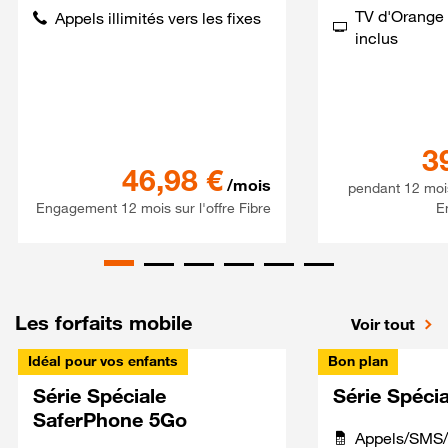
TV d'Orange 
Appels illimités vers les fixes
inclus
3
Série spéciale 120Go 5G + S
46,98
€
/mois
pendant 12 moi
Engagement 12 mois sur l'offre Fibre
E
Les forfaits mobile
Voir tout
Idéal pour vos enfants
Bon plan
Série Spéciale
Série Spéci
SaferPhone 5Go
Appels/SMS/