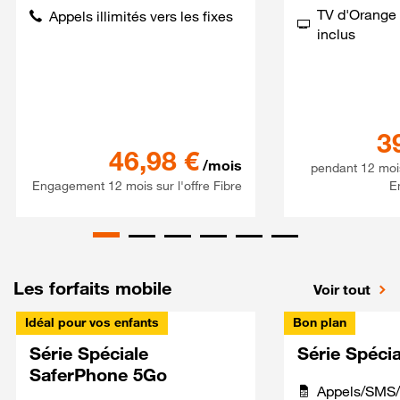
TV d'Orange 
Appels illimités vers les fixes
inclus
3
Série spéciale 120Go 5G + S
46,98
€
/mois
pendant 12 moi
Engagement 12 mois sur l'offre Fibre
E
Les forfaits mobile
Voir tout
Idéal pour vos enfants
Bon plan
Série Spéciale
Série Spéci
SaferPhone 5Go
Appels/SMS/