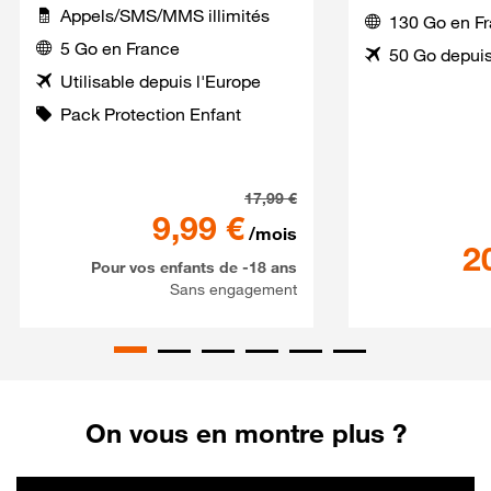
Appels/SMS/MMS illimités
130 Go en F
5 Go en France
50 Go depuis
Utilisable depuis l'Europe
Pack Protection Enfant
Série Spéciale SaferPhone 
17,99
€
9,99
€
/mois
2
Pour vos enfants de -18 ans
Sans engagement
On vous en montre plus ?