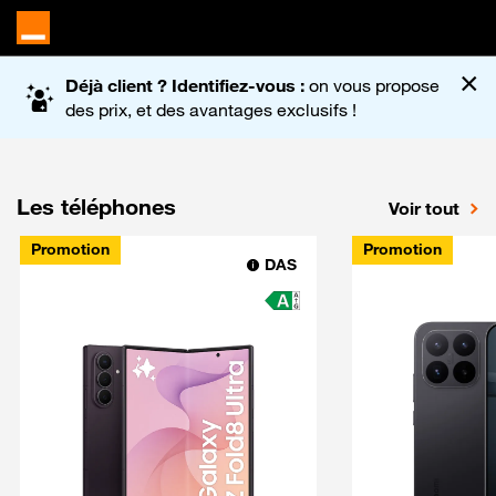
Accueil du site Orange
×
Déjà client ? Identifiez-vous :
on vous propose
des prix, et des avantages exclusifs !
Les téléphones
Voir tout
Promotion
Promotion
DAS