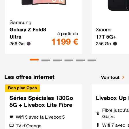
Samsung
Galaxy Z Fold8 Ultra Techno
Galaxy Z Fold8
Xiaomi
à partir de
Ultra
17T 5G+
1199 €
256 Go
256 Go
Les offres internet
Voir tout
Bon plan Open
Séries Spéciales 130Go
Livebox Up 
5G + Livebox Lite Fibre
Fibre jusqu’
Gbit/s
Wifi 5 avec la Livebox 5
Wifi 7 avec l
TV d'Orange