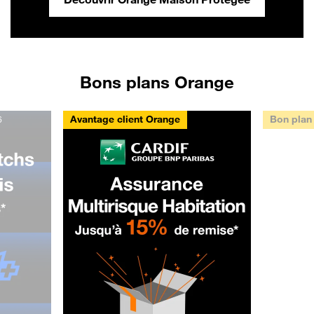
Bons plans Orange
Avantage client Orange
Bon plan
6