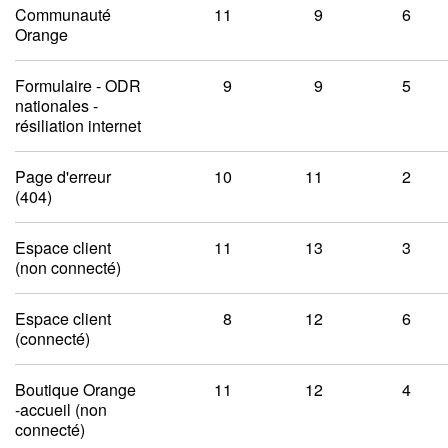
Communauté
11
9
6
Orange
Formulaire - ODR
9
9
5
nationales -
résiliation internet
Page d'erreur
10
11
2
(404)
Espace client
11
13
3
(non connecté)
Espace client
8
12
6
(connecté)
Boutique Orange
11
12
4
-accueil (non
connecté)