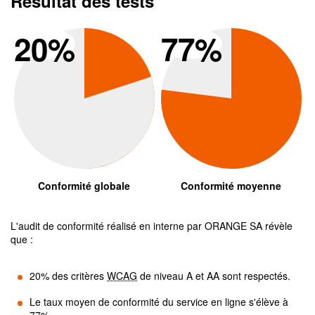
Résultat des tests
Conformité global
Conform
20
%
77
%
Conformité globale
Conformité moyenne
L'audit de conformité réalisé en interne par
ORANGE SA
révèle
que :
20
% des critères
WCAG
de niveau A et AA sont respectés.
Le taux moyen de conformité du service en ligne s'élève à