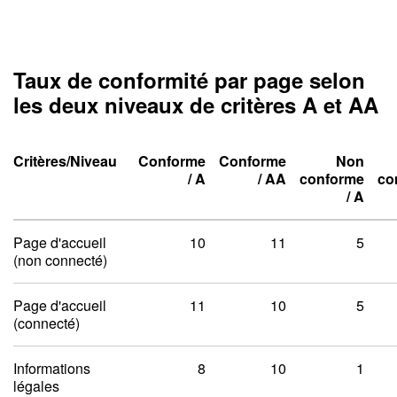
Taux de conformité par page selon
les deux niveaux de critères A et AA
Critères/Niveau
Conforme
Conforme
Non
Niveau un A
Niveau deux A
/
A
/
AA
conforme
co
Niveau un A
Niveau deux A
Niveau un A
Niveau deux A
/
A
Taux de conformité par pag
Page d'accueil
10
11
5
(non connecté)
Page d'accueil
11
10
5
(connecté)
Informations
8
10
1
légales