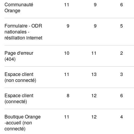
Communauté
11
9
6
Orange
Formulaire - ODR
9
9
5
nationales -
résiliation internet
Page d'erreur
10
11
2
(404)
Espace client
11
13
3
(non connecté)
Espace client
8
12
6
(connecté)
Boutique Orange
11
12
4
-accueil (non
connecté)