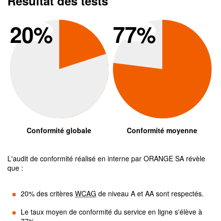
Résultat des tests
Conformité global
Conform
20
%
77
%
Conformité globale
Conformité moyenne
L'audit de conformité réalisé en interne par
ORANGE SA
révèle
que :
20
% des critères
WCAG
de niveau A et AA sont respectés.
Le taux moyen de conformité du service en ligne s'élève à