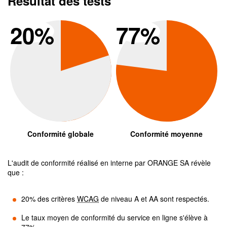
Résultat des tests
Conformité global
Conform
20
%
77
%
Conformité globale
Conformité moyenne
L'audit de conformité réalisé en interne par
ORANGE SA
révèle
que :
20
% des critères
WCAG
de niveau A et AA sont respectés.
Le taux moyen de conformité du service en ligne s'élève à