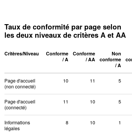
Taux de conformité par page selon
les deux niveaux de critères A et AA
Critères/Niveau
Conforme
Conforme
Non
Niveau un A
Niveau deux A
/
A
/
AA
conforme
co
Niveau un A
Niveau deux A
Niveau un A
Niveau deux A
/
A
Taux de conformité par pag
Page d'accueil
10
11
5
(non connecté)
Page d'accueil
11
10
5
(connecté)
Informations
8
10
1
légales