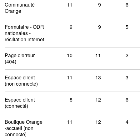
Communauté
11
9
6
Orange
Formulaire - ODR
9
9
5
nationales -
résiliation internet
Page d'erreur
10
11
2
(404)
Espace client
11
13
3
(non connecté)
Espace client
8
12
6
(connecté)
Boutique Orange
11
12
4
-accueil (non
connecté)