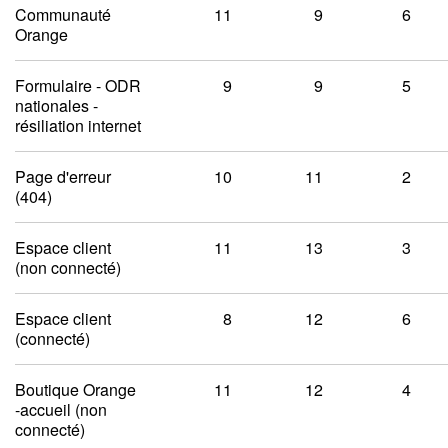
Communauté
11
9
6
Orange
Formulaire - ODR
9
9
5
nationales -
résiliation internet
Page d'erreur
10
11
2
(404)
Espace client
11
13
3
(non connecté)
Espace client
8
12
6
(connecté)
Boutique Orange
11
12
4
-accueil (non
connecté)