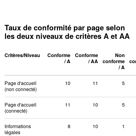
Taux de conformité par page selon
les deux niveaux de critères A et AA
Critères/Niveau
Conforme
Conforme
Non
Niveau un A
Niveau deux A
/
A
/
AA
conforme
co
Niveau un A
Niveau deux A
Niveau un A
Niveau deux A
/
A
Taux de conformité par pag
Page d'accueil
10
11
5
(non connecté)
Page d'accueil
11
10
5
(connecté)
Informations
8
10
1
légales