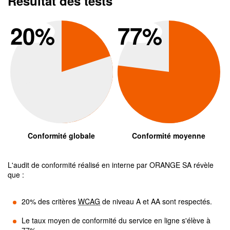
Résultat des tests
Conformité global
Conform
20
%
77
%
Conformité globale
Conformité moyenne
L'audit de conformité réalisé en interne par
ORANGE SA
révèle
que :
20
% des critères
WCAG
de niveau A et AA sont respectés.
Le taux moyen de conformité du service en ligne s'élève à