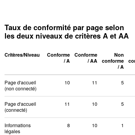
Taux de conformité par page selon
les deux niveaux de critères A et AA
Critères/Niveau
Conforme
Conforme
Non
Niveau un A
Niveau deux A
/
A
/
AA
conforme
co
Niveau un A
Niveau deux A
Niveau un A
Niveau deux A
/
A
Taux de conformité par pag
Page d'accueil
10
11
5
(non connecté)
Page d'accueil
11
10
5
(connecté)
Informations
8
10
1
légales