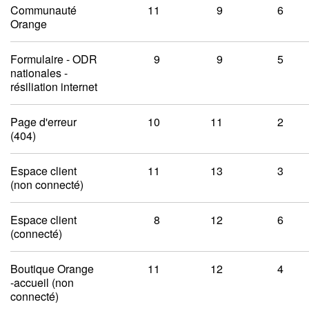
Communauté
11
9
6
Orange
Formulaire - ODR
9
9
5
nationales -
résiliation internet
Page d'erreur
10
11
2
(404)
Espace client
11
13
3
(non connecté)
Espace client
8
12
6
(connecté)
Boutique Orange
11
12
4
-accueil (non
connecté)