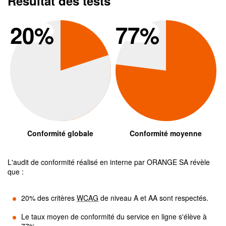
Résultat des tests
Conformité global
Conform
20
%
77
%
Conformité globale
Conformité moyenne
L'audit de conformité réalisé en interne par
ORANGE SA
révèle
que :
20
% des critères
WCAG
de niveau A et AA sont respectés.
Le taux moyen de conformité du service en ligne s'élève à