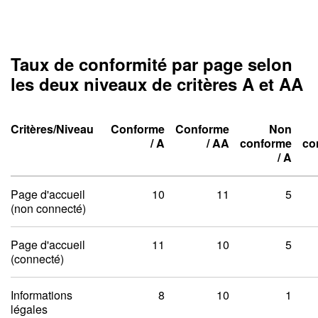
Taux de conformité par page selon
les deux niveaux de critères A et AA
Critères/Niveau
Conforme
Conforme
Non
Niveau un A
Niveau deux A
/
A
/
AA
conforme
co
Niveau un A
Niveau deux A
Niveau un A
Niveau deux A
/
A
Taux de conformité par pag
Page d'accueil
10
11
5
(non connecté)
Page d'accueil
11
10
5
(connecté)
Informations
8
10
1
légales