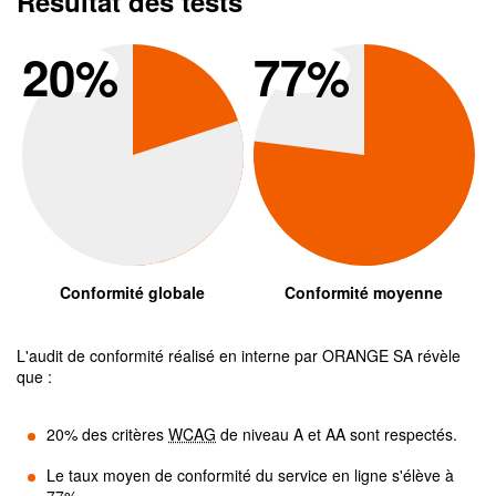
Résultat des tests
Conformité global
Conform
20
%
77
%
Conformité globale
Conformité moyenne
L'audit de conformité réalisé en interne par
ORANGE SA
révèle
que :
20
% des critères
WCAG
de niveau A et AA sont respectés.
Le taux moyen de conformité du service en ligne s'élève à