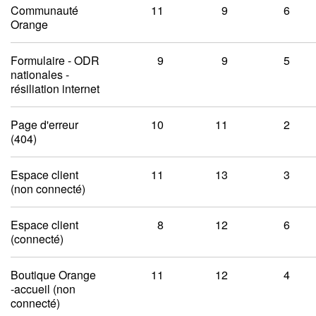
Communauté
11
9
6
Orange
Formulaire - ODR
9
9
5
nationales -
résiliation internet
Page d'erreur
10
11
2
(404)
Espace client
11
13
3
(non connecté)
Espace client
8
12
6
(connecté)
Boutique Orange
11
12
4
-accueil (non
connecté)