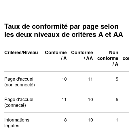
Taux de conformité par page selon
les deux niveaux de critères A et AA
Critères/Niveau
Conforme
Conforme
Non
Niveau un A
Niveau deux A
/
A
/
AA
conforme
co
Niveau un A
Niveau deux A
Niveau un A
Niveau deux A
/
A
Taux de conformité par pag
Page d'accueil
10
11
5
(non connecté)
Page d'accueil
11
10
5
(connecté)
Informations
8
10
1
légales