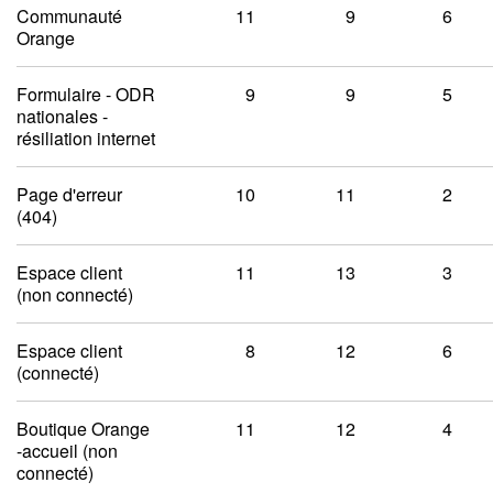
Communauté
11
9
6
Orange
Formulaire - ODR
9
9
5
nationales -
résiliation internet
Page d'erreur
10
11
2
(404)
Espace client
11
13
3
(non connecté)
Espace client
8
12
6
(connecté)
Boutique Orange
11
12
4
-accueil (non
connecté)