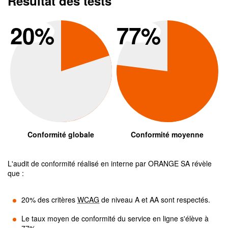
Résultat des tests
Conformité global
Conform
20
%
77
%
Conformité globale
Conformité moyenne
L'audit de conformité réalisé en interne par
ORANGE SA
révèle
que :
20
% des critères
WCAG
de niveau A et AA sont respectés.
Le taux moyen de conformité du service en ligne s'élève à