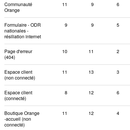
Communauté
11
9
6
Orange
Formulaire - ODR
9
9
5
nationales -
résiliation internet
Page d'erreur
10
11
2
(404)
Espace client
11
13
3
(non connecté)
Espace client
8
12
6
(connecté)
Boutique Orange
11
12
4
-accueil (non
connecté)