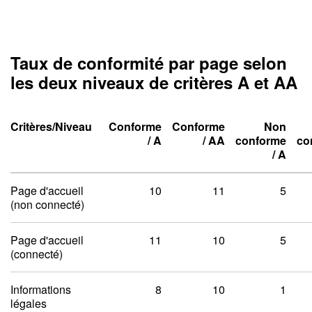
Taux de conformité par page selon
les deux niveaux de critères A et AA
Critères/Niveau
Conforme
Conforme
Non
Niveau un A
Niveau deux A
/
A
/
AA
conforme
co
Niveau un A
Niveau deux A
Niveau un A
Niveau deux A
/
A
Taux de conformité par pag
Page d'accueil
10
11
5
(non connecté)
Page d'accueil
11
10
5
(connecté)
Informations
8
10
1
légales