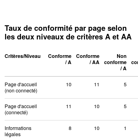
Taux de conformité par page selon
les deux niveaux de critères A et AA
Critères/Niveau
Conforme
Conforme
Non
Niveau un A
Niveau deux A
/
A
/
AA
conforme
co
Niveau un A
Niveau deux A
Niveau un A
Niveau deux A
/
A
Taux de conformité par pag
Page d'accueil
10
11
5
(non connecté)
Page d'accueil
11
10
5
(connecté)
Informations
8
10
1
légales