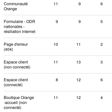
Communauté
11
9
6
Orange
Formulaire - ODR
9
9
5
nationales -
résiliation internet
Page d'erreur
10
11
2
(404)
Espace client
11
13
3
(non connecté)
Espace client
8
12
6
(connecté)
Boutique Orange
11
12
4
-accueil (non
connecté)